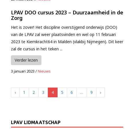
LPAV DOO cursus 2023 – Duurzaamheid in de
Zorg
Het is zover! Het discipline overstijgend onderwijs (DOO)
van de LPAV zal weer plaatsvinden en wel op 11 februari
2023 te Kiemkracht64 in Malden (vlakbij Nijmegen). Dit keer
zal de cursus in het teken ...
Verder lezen
3 januari 2023
/
Nieuws
‹
1
2
3
4
5
6
…
9
›
LPAV LIDMAATSCHAP