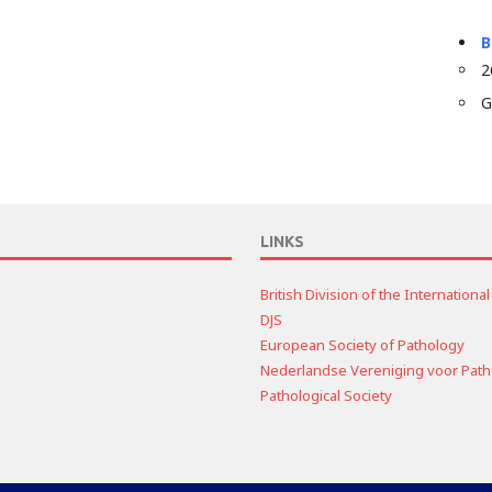
B
2
G
LINKS
British Division of the Internation
DJS
European Society of Pathology
Nederlandse Vereniging voor Path
Pathological Society