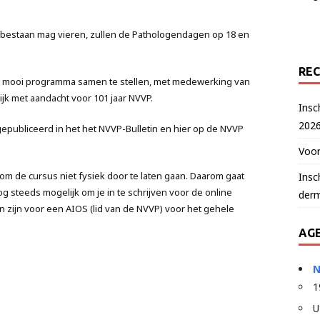
rig bestaan mag vieren, zullen de Pathologendagen op 18 en
REC
 mooi programma samen te stellen, met medewerking van
jk met aandacht voor 101 jaar NVVP.
Insc
202
epubliceerd in het het NVVP-Bulletin en hier op de NVVP
Voor
om de cursus niet fysiek door te laten gaan. Daarom gaat
Insc
nog steeds mogelijk om je in te schrijven voor de online
der
n zijn voor een AIOS (lid van de NVVP) voor het gehele
AG
N
1
U