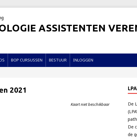
OLOGIE ASSISTENTEN VERE
OS
BOP CURSUSSEN
BESTUUR
INLOGGEN
LP
en 2021
De L
Kaart niet beschikbaar
(LPA
path
De c
de g