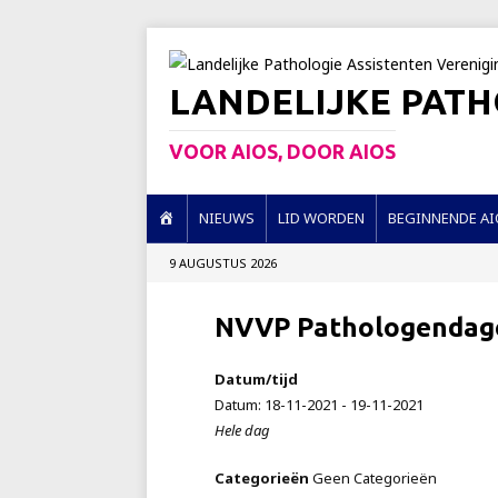
LANDELIJKE PATH
VOOR AIOS, DOOR AIOS
H
NIEUWS
LID WORDEN
BEGINNENDE AI
O
9 AUGUSTUS 2026
M
E
NVVP Pathologendag
Datum/tijd
Datum: 18-11-2021 - 19-11-2021
Hele dag
Categorieën
Geen Categorieën