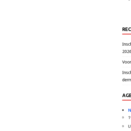
REC
Nieuw lid
Insc
202
htwoord vergeten?
Voor
Insc
der
AG
N
1
U