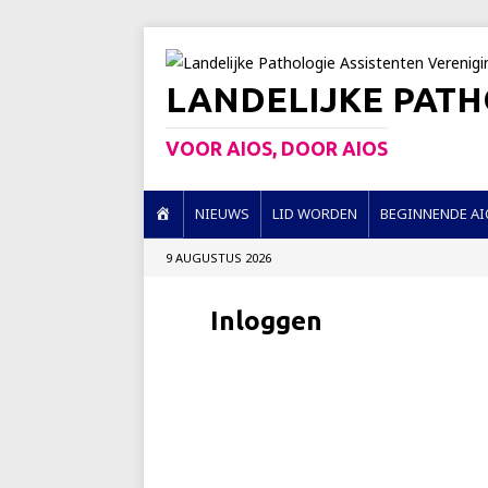
LANDELIJKE PATH
VOOR AIOS, DOOR AIOS
H
NIEUWS
LID WORDEN
BEGINNENDE AI
O
9 AUGUSTUS 2026
M
E
Inloggen
Gebruikersnaam of e-mail
Wachtwoord