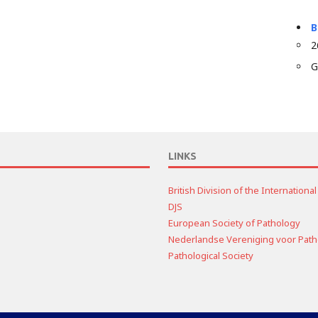
B
2
G
LINKS
British Division of the Internation
DJS
European Society of Pathology
Nederlandse Vereniging voor Path
Pathological Society