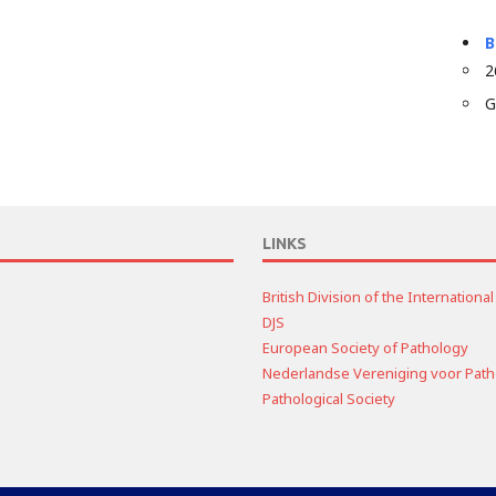
B
2
G
LINKS
British Division of the Internation
DJS
European Society of Pathology
Nederlandse Vereniging voor Path
Pathological Society