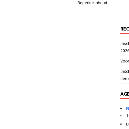
Beperkte inhoud
REC
Insc
202
Voor
Insc
der
AG
N
1
U