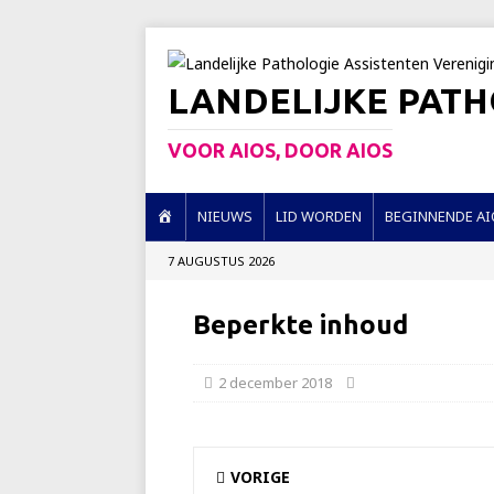
LANDELIJKE PATH
VOOR AIOS, DOOR AIOS
H
NIEUWS
LID WORDEN
BEGINNENDE AI
O
7 AUGUSTUS 2026
M
E
Beperkte inhoud
2 december 2018
VORIGE