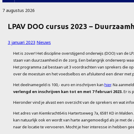
7 augustus 2026
LPAV DOO cursus 2023 – Duurzaamhe
3 januari 2023
Nieuws
Het is zover! Het discipline overstijgend onderwijs (DOO) van de LP
staan van duurzaamheid in de zorg. Een belangrijk onderwerp waar
Het programma zal bestaan uit 3 voordrachten van sprekers die op
over de moestuin en het voedselbos en afsluitend een diner met p
Het deelnamegeld is 100,- euro en inschrijven kan
hier
. Na aanmeld
verlengd en inschrijven kan tot en met 7 februari 2023.
Er is 
Hieronder vind je alvast een overzicht van de sprekers en wat infor
Het adres van Kiemkracht64 is Hartertseweg 7a, 6581 KD in Malden. 
kan natuurlijk ook en wordt van harte aangemoedigd als je met d
naar de locatie te vervoeren. Mocht je hier interesse in hebben geef