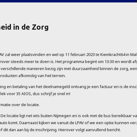
id in de Zorg
AV zal weer plaatsvinden en wel op 11 februari 2023 te Kiemkracht64 in Mald
over steeds meer te doen is. Het programma begint om 13:30 en wordt afge
 verschillende manieren bezig zijn met duurzaamheid binnen de zorg, een 
roducten afkomstig van het terrein.
ing en betaling van het deelnamegeld ontvang je een factuur en is de inschr
plek voor 35 AIOS, dus schrijf je snel in!
matie over de locatie.
De locatie ligt net iets buiten Nijmegen en is ook met de bus bereikbaar v
e auto komt. Daarnaast kijken we vanuit de LPAV of we een optie kunnen 
 dit dan aan bij de inschrijving. Hierover volgt aanvullend bericht.