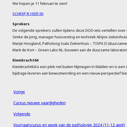
We hopen je 11 februari te zien!
SCHRIJF JE HIER IN
Sprekers
De volgende sprekers zullen tijdens deze DOO iets vertellen ove
Simke de Jong, manager huisvesting en techniek Alrijne ziekenhui
Marije Hoogland, Patholoog Isala Ziekenhuis – TISPA II (duurzam
Marit de Kort – Green Labs NL: bouwen aan de duurzame laborator
Kiemkracht64
Kiemkracht64 is een plek net buiten Nijmegen in Malden en is een 
bijdrage leveren aan bewustwording en een nieuw perspectief bie
Vorige
Cursus nieuwe vaardigheden
Volgende
Voorjaarscurus en week van de pathologie 2024 (11-12 april)