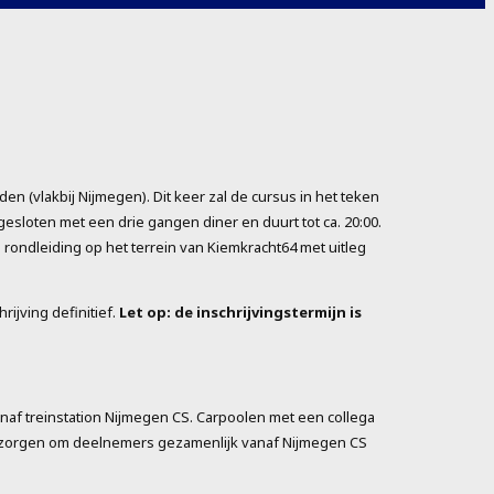
en (vlakbij Nijmegen). Dit keer zal de cursus in het teken
sloten met een drie gangen diner en duurt tot ca. 20:00.
rondleiding op het terrein van Kiemkracht64 met uitleg
ijving definitief.
Let op: de inschrijvingstermijn is
anaf treinstation Nijmegen CS. Carpoolen met een collega
verzorgen om deelnemers gezamenlijk vanaf Nijmegen CS